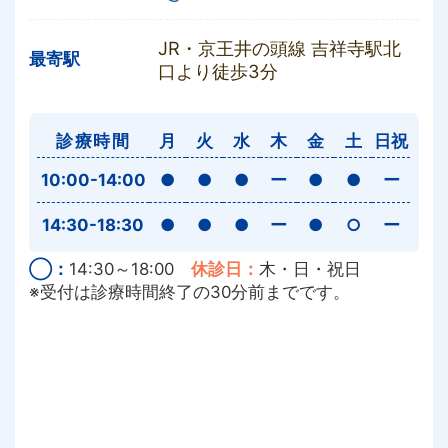
JR・京王井の頭線 吉祥寺駅北
最寄駅
口より徒歩3分
診療時間
月
火
水
木
金
土
日祝
10:00-14:00
●
●
●
ー
●
●
ー
14:30-18:30
●
●
●
ー
●
○
ー
◯：
14:30～18:00
休診日：
木・日・祝日
※受付は診療時間終了の30分前までです。